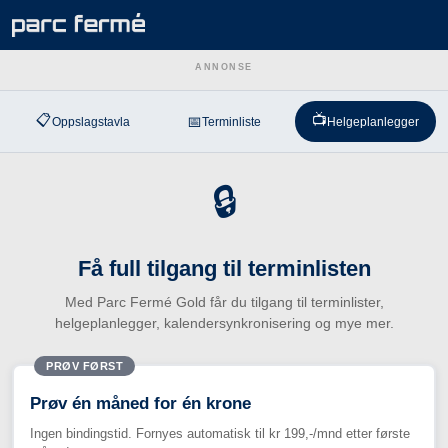
ANNONSE
📋
📺
📅
Oppslagstavla
Terminliste
Helgeplanlegger
🔒
Få full tilgang til terminlisten
Med Parc Fermé Gold får du tilgang til terminlister,
helgeplanlegger, kalendersynkronisering og mye mer.
PRØV FØRST
Prøv én måned for én krone
Ingen bindingstid. Fornyes automatisk til kr 199,-/mnd etter første