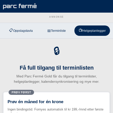
ANNONSE
📋
📺
📅
Oppslagstavla
Terminliste
Helgeplanlegger
🔒
Få full tilgang til terminlisten
Med Parc Fermé Gold får du tilgang til terminlister,
helgeplanlegger, kalendersynkronisering og mye mer.
PRØV FØRST
Prøv én måned for én krone
Ingen bindingstid. Fornyes automatisk til kr 199,-/mnd etter første