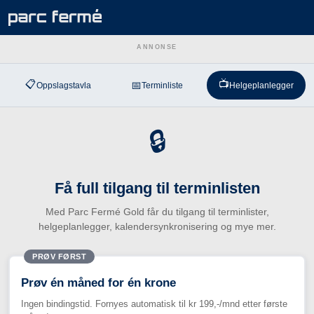
ANNONSE
📋
📺
📅
Oppslagstavla
Terminliste
Helgeplanlegger
🔒
Få full tilgang til terminlisten
Med Parc Fermé Gold får du tilgang til terminlister,
helgeplanlegger, kalendersynkronisering og mye mer.
PRØV FØRST
Prøv én måned for én krone
Ingen bindingstid. Fornyes automatisk til kr 199,-/mnd etter første