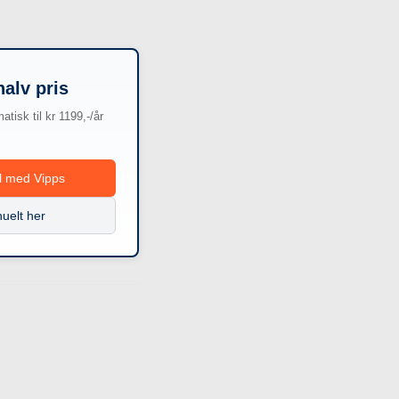
halv pris
tisk til kr 1199,-/år
ll med Vipps
uelt her