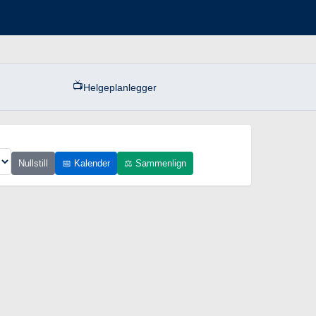
📺
Helgeplanlegger
Nullstill
📅 Kalender
⚖️ Sammenlign