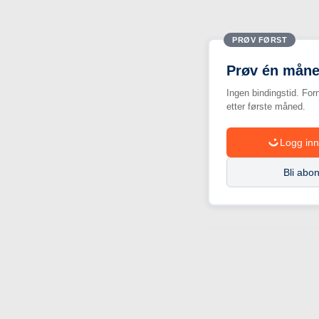
PRØV FØRST
Prøv én måne
Ingen bindingstid. For
etter første måned.
Logg inn
Bli abo