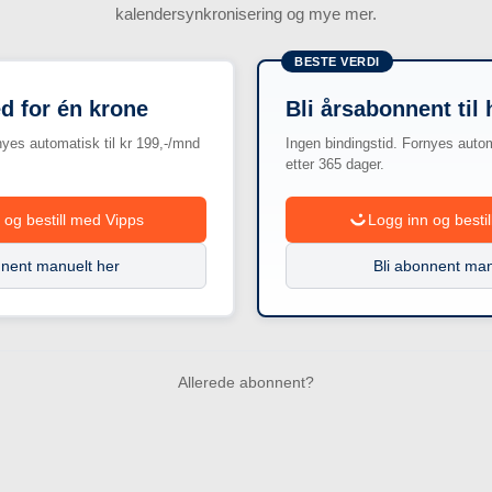
kalendersynkronisering og mye mer.
BESTE VERDI
d for én krone
Bli årsabonnent til 
nyes automatisk til kr 199,-/mnd
Ingen bindingstid. Fornyes automa
etter 365 dager.
 og bestill med Vipps
Logg inn og besti
nnent manuelt her
Bli abonnent man
Allerede abonnent?